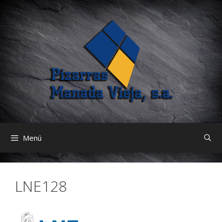
Saltar
al
contenido
Menú
LNE128