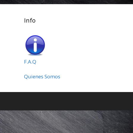
Info
F.A.Q
Quienes Somos