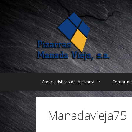
Saltar
al
contenido
Características de la pizarra
Conformi
Manadavieja75