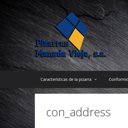
Saltar
al
contenido
Características de la pizarra
Conformi
con_address