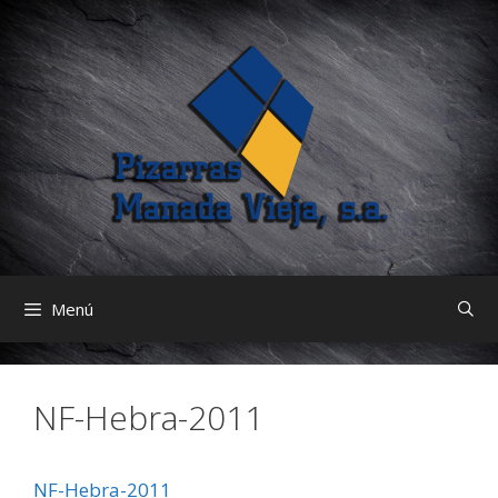
Saltar
al
contenido
Menú
NF-Hebra-2011
NF-Hebra-2011