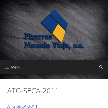
Saltar
al
contenido
Menú
ATG-SECA-2011
ATG-SECA-2011